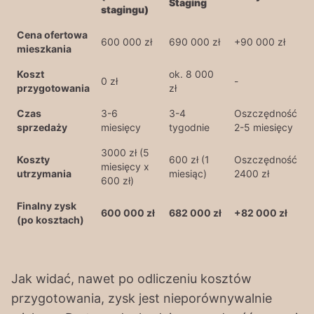
Staging
stagingu)
Cena ofertowa
600 000 zł
690 000 zł
+90 000 zł
mieszkania
Koszt
ok. 8 000
0 zł
-
przygotowania
zł
Czas
3-6
3-4
Oszczędność
sprzedaży
miesięcy
tygodnie
2-5 miesięcy
3000 zł (5
Koszty
600 zł (1
Oszczędność
miesięcy x
utrzymania
miesiąc)
2400 zł
600 zł)
Finalny zysk
600 000 zł
682 000 zł
+82 000 zł
(po kosztach)
Jak widać, nawet po odliczeniu kosztów
przygotowania, zysk jest nieporównywalnie