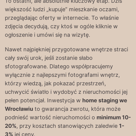
To ostatni, ale absolutnie kluczowy etap. Dziś
większość ludzi „kupuje” mieszkanie oczami,
przeglądając oferty w internecie. To właśnie
zdjęcia decydują, czy ktoś w ogóle kliknie w
ogłoszenie i umówi się na wizytę.
Nawet najpiękniej przygotowane wnętrze straci
cały swój urok, jeśli zostanie słabo
sfotografowane. Dlatego współpracujemy
wyłącznie z najlepszymi fotografami wnętrz,
którzy wiedzą, jak pokazać przestrzeń,
uchwycić światło i wydobyć z nieruchomości jej
pełen potencjał. Inwestycja w
home staging we
Wrocławiu
to gwarancja zwrotu, która może
podnieść wartość nieruchomości o
minimum 10-
20%
, przy kosztach stanowiących zaledwie
1-
3%
jej ceny.