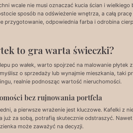
chni wcale nie musi oznaczać kucia ścian i wielkiego
ostocie sposób na odświeżenie wnętrza, a całą pra
 przygotowanie, odpowiednia farba i odrobina cierpl
tek to gra warta świeczki?
lepu po wałek, warto spojrzeć na malowanie płytek z
li myślisz o sprzedaży lub wynajmie mieszkania, taki 
ingu, realnie podnosząc wartość nieruchomości.
omości bez rujnowania portfela
redni, a pierwsze wrażenie jest kluczowe. Kafelki 
a już za sobą, potrafią skutecznie odstraszyć. Nawet j
łazienka może zaważyć na decyzji.