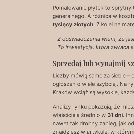
Pomalowanie płytek to sprytny
generalnego. A różnica w kosz
tysięcy złotych
. Z kolei na ma
Z doświadczenia wiem, że jas
To inwestycja, która zwraca s
Sprzedaj lub wynajmij s
Liczby mówią same za siebie – e
ogłoszeń o wiele szybciej. Na r
Kraków wciąż są wysokie, każdy 
Analizy rynku pokazują, że mie
właściciela średnio w
31 dni
. In
nawet tak drobny zabieg, jak od
znajdziesz w artykule, w który