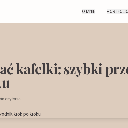
O MNIE
PORTFOLI
ć kafelki: szybki pr
ku
in czytania