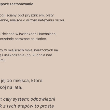
epsze zastosowanie
ogi, ściany pod prysznicem, blaty
enne, miejsca o dużym natężeniu ruchu.
ki ścienne w łazienkach i kuchniach,
erzchnie narażone na słońce.
ny w miejscach mniej narażonych na
 i uszkodzenia (np. kuchnia nad
em).
ej do miejsca, które
ój na lata.
st cały system: odpowiedni
k z tych etapów to prosta