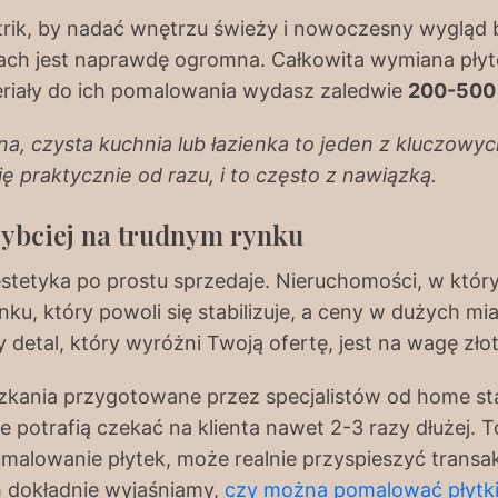
 trik, by nadać wnętrzu świeży i nowoczesny wyglą
tach jest naprawdę ogromna. Całkowita wymiana pły
teriały do ich pomalowania wydasz zaledwie
200-500 
na, czysta kuchnia lub łazienka to jeden z kluczow
ię praktycznie od razu, i to często z nawiązką.
zybciej na trudnym rynku
stetyka po prostu sprzedaje. Nieruchomości, w który
ynku, który powoli się stabilizuje, a ceny w dużych m
detal, który wyróżni Twoją ofertę, jest na wagę złot
szkania przygotowane przez specjalistów od home s
ne potrafią czekać na klienta nawet 2-3 razy dłużej. 
malowanie płytek, może realnie przyspieszyć transak
m dokładnie wyjaśniamy,
czy można pomalować płytk