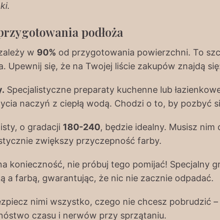
ki.
 przygotowania podłoża
 zależy w
90%
od przygotowania powierzchni. To szc
a. Upewnij się, że na Twojej liście zakupów znajdą się
y.
Specjalistyczne preparaty kuchenne lub łazienkowe
cia naczyń z ciepłą wodą. Chodzi o to, by pozbyć si
sty, o gradacji
180-240
, będzie idealny. Musisz nim
astycznie zwiększy przyczepność farby.
a konieczność, nie próbuj tego pomijać! Specjalny gr
 a farbą, gwarantując, że nic nie zacznie odpadać.
piecz nimi wszystko, czego nie chcesz pobrudzić – 
mnóstwo czasu i nerwów przy sprzątaniu.