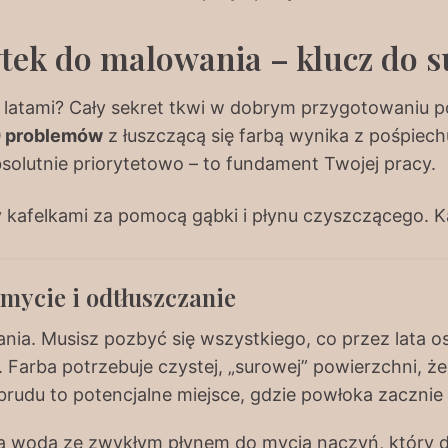
tek do malowania – klucz do 
ę latami? Cały sekret tkwi w dobrym przygotowaniu 
0 problemów
z łuszczącą się farbą wynika z pośpiechu
bsolutnie priorytetowo – to fundament Twojej pracy.
mycie i odtłuszczanie
ia. Musisz pozbyć się wszystkiego, co przez lata osi
 Farba potrzebuje czystej, „surowej” powierzchni, ż
udu to potencjalne miejsce, gdzie powłoka zacznie
ła woda ze zwykłym płynem do mycia naczyń, który d