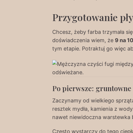
Przygotowanie pły
Chcesz, żeby farba trzymała si
doświadczenia wiem, że
9 na 1
tym etapie. Potraktuj go więc a
Po pierwsze: gruntowne 
Zaczynamy od wielkiego sprzątan
resztek mydła, kamienia z wody.
nawet niewidoczna warstewka br
Często wystarczy do tego ciep