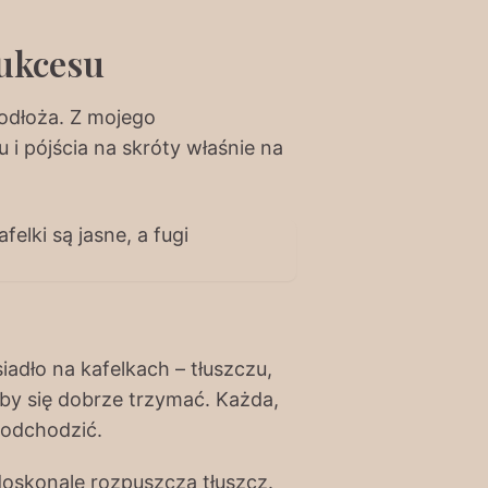
sukcesu
podłoża. Z mojego
 i pójścia na skróty właśnie na
adło na kafelkach – tłuszczu,
eby się dobrze trzymać. Każda,
 odchodzić.
oskonale rozpuszcza tłuszcz.