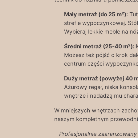
Mały metraż (do 25 m²):
Tut
strefie wypoczynkowej. Stół 
Wybieraj lekkie meble na nó
Średni metraż (25-40 m²):
M
Możesz też pójść o krok dale
centrum części wypoczynkowe
Duży metraż (powyżej 40 m
Ażurowy regał, niska konso
wnętrze i nadadzą mu charak
W mniejszych wnętrzach zachowa
naszym kompletnym przewodn
Profesjonalnie zaaranżowany s