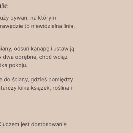
nic
 Duży dywan, na którym
rawędzie to niewidzialna linia,
iany, odsuń kanapę i ustaw ją
rzy dwa odrębne, choć wciąż
dka pokoju.
e do ściany, gdzieś pomiędzy
arczy kilka książek, roślina i
 Kluczem jest dostosowanie