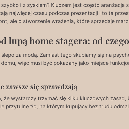
zybko i z zyskiem? Kluczem jest często aranżacja s
zają najwięcej czasu podczas prezentacji i to ta prze
ont, ale o stworzenie wrażenia, które sprzedaje marz
od lupą home stagera: od czego
lepo za modą. Zamiast tego skupiamy się na psychol
ce domu, więc musi być pokazany jako miejsce funkcjo
.
e zawsze się sprawdzają
 że wystarczy trzymać się kilku kluczowych zasad, 
ale przytulne tło, na którym kupujący bez trudu odma