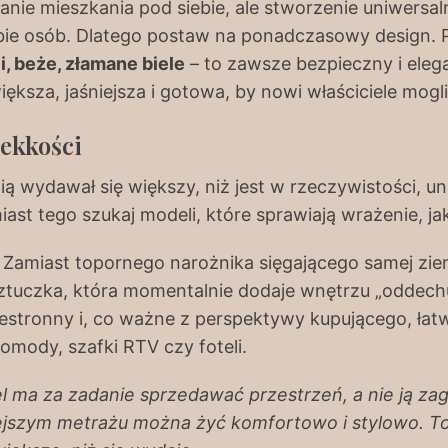
nie mieszkania pod siebie, ale stworzenie uniwersaln
zbie osób. Dlatego postaw na ponadczasowy design. P
i, beże, złamane biele
– to zawsze bezpieczny i eleg
iększa, jaśniejsza i gotowa, by nowi właściciele mogl
lekkości
nią wydawał się większy, niż jest w rzeczywistości, u
iast tego szukaj modeli, które sprawiają wrażenie, ja
 Zamiast topornego narożnika sięgającego samej zie
sztuczka, która momentalnie dodaje wnętrzu „oddechu
zestronny i, co ważne z perspektywy kupującego, łat
omody, szafki RTV czy foteli.
ma za zadanie sprzedawać przestrzeń, a nie ją zag
jszym metrażu można żyć komfortowo i stylowo. To 