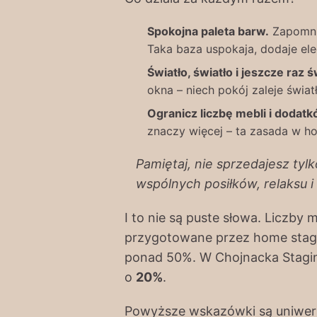
Spokojna paleta barw.
Zapomnij
Taka baza uspokaja, dodaje ele
Światło, światło i jeszcze raz ś
okna – niech pokój zaleje świat
Ogranicz liczbę mebli i dodatk
znaczy więcej – ta zasada w ho
Pamiętaj, nie sprzedajesz tyl
wspólnych posiłków, relaksu i
I to nie są puste słowa. Liczby
przygotowane przez home stag
ponad 50%. W Chojnacka Stagin
o
20%
.
Powyższe wskazówki są uniwers