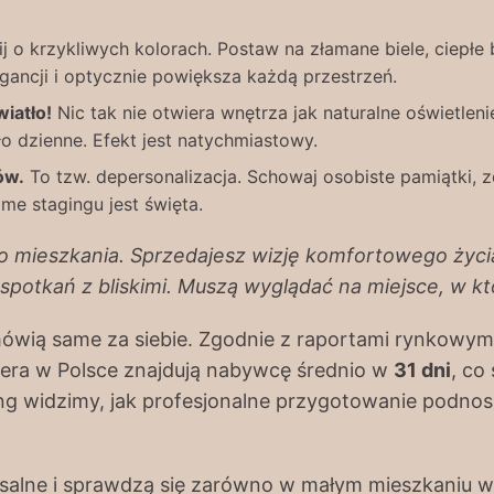
 o krzykliwych kolorach. Postaw na złamane biele, ciepł
gancji i optycznie powiększa każdą przestrzeń.
wiatło!
Nic tak nie otwiera wnętrza jak naturalne oświetlenie
ło dzienne. Efekt jest natychmiastowy.
ów.
To tzw. depersonalizacja. Schowaj osobiste pamiątki, zd
me stagingu jest święta.
ko mieszkania. Sprzedajesz wizję komfortowego życia.
 spotkań z bliskimi. Muszą wyglądać na miejsce, w k
 mówią same za siebie. Zgodnie z raportami rynkowym
era w Polsce znajdują nabywcę średnio w
31 dni
, co
g widzimy, jak profesjonalne przygotowanie podnos
alne i sprawdzą się zarówno w małym mieszkaniu w 