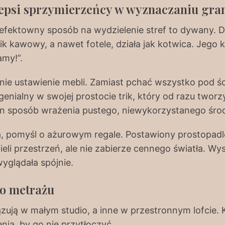
lepsi sprzymierzeńcy w wyznaczaniu gra
j efektowny sposób na wydzielenie stref to dywany.
ik kawowy, a nawet fotele, działa jak kotwica. Jego k
amy!”.
ie ustawienie mebli. Zamiast pchać wszystko pod śc
 genialny w swojej prostocie trik, który od razu two
en sposób wrażenia pustego, niewykorzystanego śro
ca, pomyśl o ażurowym regale. Postawiony prostopadl
eli przestrzeń, ale nie zabierze cennego światła. Wyst
wyglądała spójnie.
do metrażu
zują w małym studio, a inne w przestronnym lofcie.
ia, by go nie przytłoczyć.