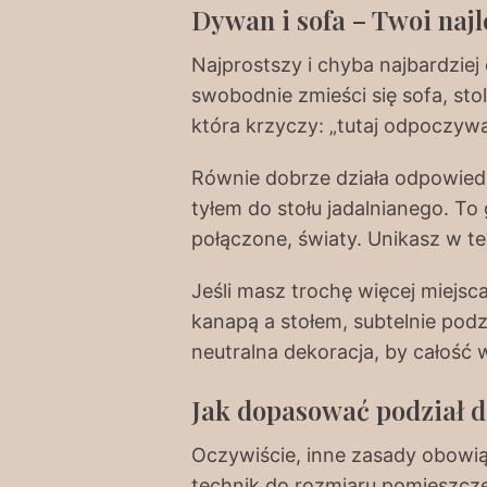
Dywan i sofa – Twoi naj
Najprostszy i chyba najbardzie
swobodnie zmieści się sofa, stol
która krzyczy: „tutaj odpoczyw
Równie dobrze działa odpowiedn
tyłem do stołu jadalnianego. To
połączone, światy. Unikasz w t
Jeśli masz trochę więcej miejs
kanapą a stołem, subtelnie podzi
neutralna dekoracja, by całość 
Jak dopasować podział 
Oczywiście, inne zasady obowią
technik do rozmiaru pomieszczen