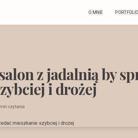
O MNIE
PORTFOLI
salon z jadalnią by s
ybciej i drożej
min czytania