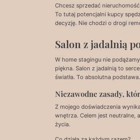
Chcesz sprzedać nieruchomość s
To tutaj potencjalni kupcy spęd
decyzję. Nie chodzi o drogi rem
Salon z jadalnią p
W home stagingu nie podążamy ś
piękna. Salon z jadalnią to ser
światła. To absolutna podstawa
Niezawodne zasady, któr
Z mojego doświadczenia wynika,
wnętrza. Celem jest neutralne, 
życia.
Co działa za każdym razem?