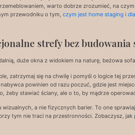
przemeblowaniem, warto dobrze zrozumieć, na czym 
nym przewodniku o tym,
czym jest home staging i d
cjonalne strefy bez budowania 
, zatrzymaj się na chwilę i pomyśl o logice tej przes
y nabywca powinien od razu poczuć, gdzie jest miejsc
 to, żeby stawiać ściany, ale o to, by mądrze operow
wizualnych, a nie fizycznych barier. To one sprawiaj
zy tym nie traci na przestronności. Zobaczysz, jak pr