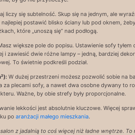
aj liczy się subtelność. Skup się na jednym, ale wy
najlepiej postawić blisko ściany lub pod oknem, żeby
żkach, które „unoszą się” nad podłogą.
asz większe pole do popisu. Ustawienie sofy tyłem do
j i zawiesić dwie różne lampy – jedną, bardziej deko
j. To świetnie podkreśli podział.
²):
W dużej przestrzeni możesz pozwolić sobie na b
la za plecami sofy, a nawet dwa osobne dywany to ro
teru. Ważne, by obie strefy były proporcjonalne.
nie lekkości jest absolutnie kluczowe. Więcej spr
iku po
aranżacji małego mieszkania
.
alon z jadalnią to coś więcej niż ładne wnętrze. To 