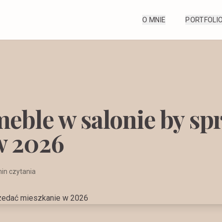
O MNIE
PORTFOLI
meble w salonie by sp
w 2026
in czytania