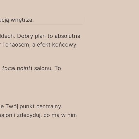
dech. Dobry plan to absolutna
ów i chaosem, a efekt końcowy
.
focal point
) salonu. To
.
ie Twój punkt centralny.
alon i zdecyduj, co ma w nim