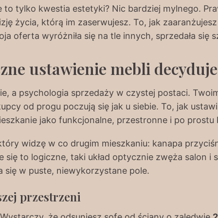
e to tylko kwestia estetyki? Nic bardziej mylnego. Pra
zję życia, którą im zaserwujesz. To, jak zaaranżujesz
 oferta wyróżniła się na tle innych, sprzedała się sz
czne ustawienie mebli decyduje
e, a psychologia sprzedaży w czystej postaci. Twoi
upcy od progu poczują się jak u siebie. To, jak usta
ieszkanie jako funkcjonalne, przestronne i po prost
tóry widzę w co drugim mieszkaniu: kanapa przyciśni
ię to logiczne, taki układ optycznie zwęża salon i s
 się w puste, niewykorzystane pole.
szej przestrzeni
 Wystarczy, że odsuniesz sofę od ściany o zaledwie
2