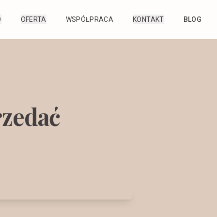
O
OFERTA
WSPÓŁPRACA
KONTAKT
BLOG
rzedać