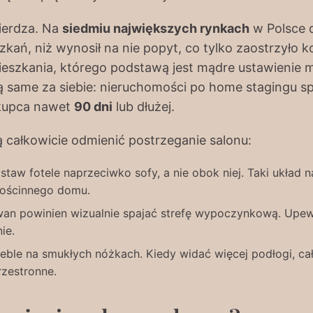
ierdza. Na
siedmiu największych rynkach
w Polsce 
kań, niż wynosił na nie popyt, co tylko zaostrzyło 
szkania, którego podstawą jest mądre ustawienie meb
ą same za siebie: nieruchomości po home stagingu sp
 kupca nawet
90 dni
lub dłużej.
 całkowicie odmienić postrzeganie salonu:
taw fotele naprzeciwko sofy, a nie obok niej. Taki układ 
gościnnego domu.
n powinien wizualnie spajać strefę wypoczynkową. Upewni
ie.
ble na smukłych nóżkach. Kiedy widać więcej podłogi, c
rzestronne.