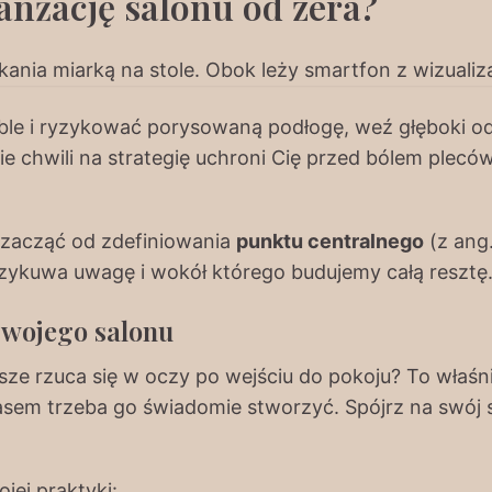
anżację salonu od zera?
le i ryzykować porysowaną podłogę, weź głęboki od
ie chwili na strategię uchroni Cię przed bólem plec
y zacząć od zdefiniowania
punktu centralnego
(z ang
rzykuwa uwagę i wokół którego budujemy całą resztę
swojego salonu
sze rzuca się w oczy po wejściu do pokoju? To właśn
asem trzeba go świadomie stworzyć. Spójrz na swój s
jej praktyki: