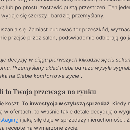
ą lub po prostu zostawić pustą przestrzeń. Ten jed
u wydaje się szerszy i bardziej przemyślany.
zania się. Zamiast budować tor przeszkód, wyznacz j
e przejść przez salon, podświadomie odbierają go j
je decyzję w ciągu pierwszych kilkudziesięciu seku
omu. Przemyślany układ mebli od razu wysyła sygnał
zeka na Ciebie komfortowe życie".
i to Twoja przewaga na rynku
ie koszt. To
inwestycja w szybszą sprzedaż
. Kiedy 
ją w ofertach, to właśnie takie detale decydują o wyg
staging
i jaką siłę daje w sprzedaży nieruchomości.
wą receptę na wymarzone życie.