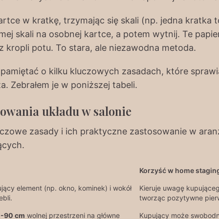
rtce w kratkę, trzymając się skali (np. jedna kratka
amej skali na osobnej kartce, a potem wytnij. Te papi
z kropli potu. To stara, ale niezawodna metoda.
amiętać o kilku kluczowych zasadach, które sprawiaj
a. Zebrałem je w poniższej tabeli.
owania układu w salonie
uczowe zasady i ich praktyczne zastosowanie w aranż
ących.
Korzyść w home stagin
jący element (np. okno, kominek) i wokół
Kieruje uwagę kupująceg
bli.
tworząc pozytywne pier
-90 cm
wolnej przestrzeni na główne
Kupujący może swobodnie