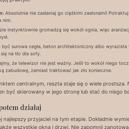
m:
Absolutnie nie zasłaniaj go ciężkimi zasłonami! Potraktuj
 nim.
zie instynktownie gromadzą się wokół ognia, więc aranżac
ysł.
być surowa cegła, beton architektoniczny albo wyrazista 
się na tło dla sofy.
my, że telewizor nie jest ważny. Jeśli to wokół niego tocz
ą zabudowę, zamiast traktować jak zło konieczne.
nktem centralnym, reszta staje się o wiele prostsza.
ien być skierowany w jego stronę lub stać do niego b
 potem działaj
 najlepszy przyjaciel na tym etapie. Dokładnie wymi
 także wszystkie okna i drzwi. Nie zapomnij zanotow