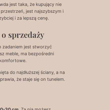
wda jest taka, że kupujący nie
 przestrzeń, jest najszybszym i
ybciej i za lepszą cenę.
 o sprzedaży
m zadaniem jest stworzyć
wisz meble, ma bezpośredni
u komfortowe.
ęta do najdłuższej ściany, a na
prawia, że staje się on tunelem.
0-30 cm
. Za nią możesz