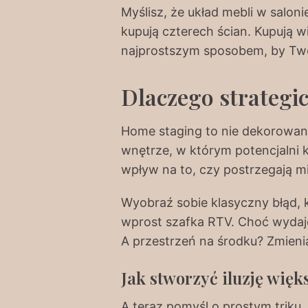
Myślisz, że układ mebli w saloni
kupują czterech ścian. Kupują wi
najprostszym sposobem, by Twoja
Dlaczego strategi
Home staging to nie dekorowani
wnętrze, w którym potencjalni k
wpływ na to, czy postrzegają m
Wyobraź sobie klasyczny błąd, k
wprost szafka RTV. Choć wydaje s
A przestrzeń na środku? Zmienia
Jak stworzyć iluzję więk
A teraz pomyśl o prostym triku.