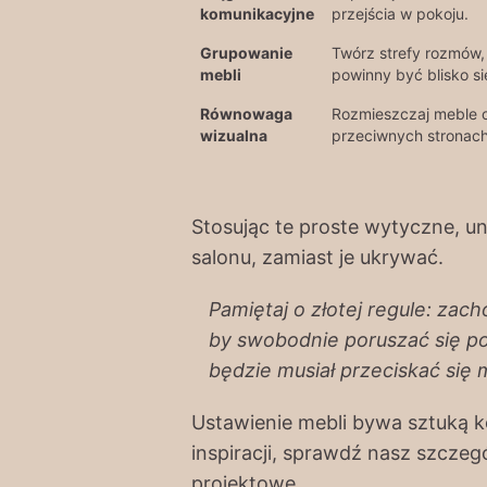
komunikacyjne
przejścia w pokoju.
Grupowanie
Twórz strefy rozmów, 
mebli
powinny być blisko si
Równowaga
Rozmieszczaj meble o
wizualna
przeciwnych stronac
Stosując te proste wytyczne, un
salonu, zamiast je ukrywać.
Pamiętaj o złotej regule: za
by swobodnie poruszać się po 
będzie musiał przeciskać się
Ustawienie mebli bywa sztuką k
inspiracji, sprawdź nasz szcze
projektowe.