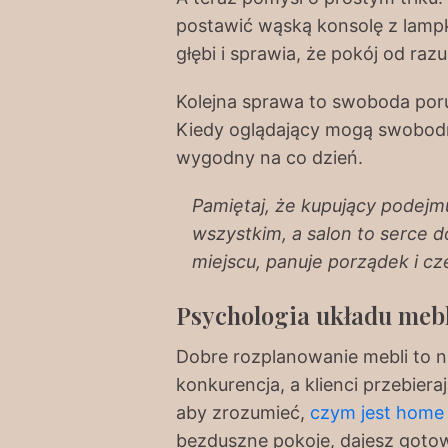
postawić wąską konsolę z lampk
głębi i sprawia, że pokój od raz
Kolejna sprawa to swoboda porus
Kiedy oglądający mogą swobodni
wygodny na co dzień.
Pamiętaj, że kupujący podejmu
wszystkim, a salon to serce d
miejscu, panuje porządek i c
Psychologia układu mebl
Dobre rozplanowanie mebli to n
konkurencja, a klienci przebiera
aby zrozumieć,
czym jest home 
bezduszne pokoje, dajesz goto