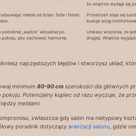
że wnętrze wydaje się pr
odsuwając meble od ścian. Sofa i fotele
Przestrzeń staje się bard
ebie.
buduje wizję komfortow
 podobnej „wadze” wizualnej po
Unikasz wrażenia, że jed
h pokoju, aby zachować harmonię.
drugiej. Wnętrze wygląd
ikniesz najczęstszych błędów i stworzysz układ, któ
chowaj minimum
80-90 cm
szerokości dla głównych pr
pokoju. Potencjalny kupiec od razu wyczuje, że przest
 między meblami.
ompromisu, zwłaszcza gdy salon ma nietypowy kształt
gółowy poradnik dotyczący
aranżacji salonu
, gdzie o