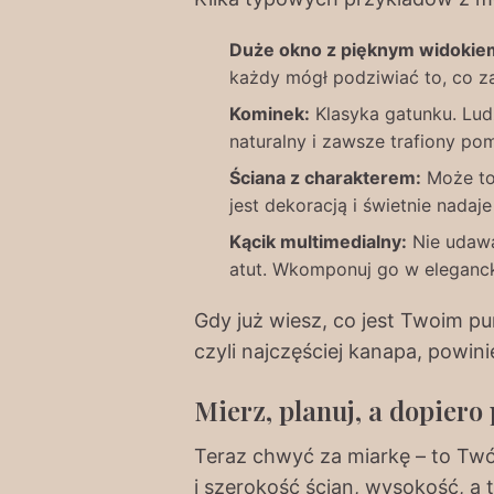
Duże okno z pięknym widokie
każdy mógł podziwiać to, co za
Kominek:
Klasyka gatunku. Lud
naturalny i zawsze trafiony pom
Ściana z charakterem:
Może to 
jest dekoracją i świetnie nadaje 
Kącik multimedialny:
Nie udawaj
atut. Wkomponuj go w eleganck
Gdy już wiesz, co jest Twoim pu
czyli najczęściej kanapa, powin
Mierz, planuj, a dopiero
Teraz chwyć za miarkę – to Twój
i szerokość ścian, wysokość, a