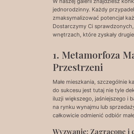
W naszej galerii znajdziesz kon
jednorodzinny. Każdy przypadek 
zmaksymalizować potencjał każde
Dostarczymy Ci sprawdzonych, r
wnętrzach, które zyskały drugi
1. Metamorfoza Ma
Przestrzeni
Małe mieszkania, szczególnie k
do sukcesu jest tutaj nie tyle d
iluzji większego, jaśniejszego i
na rynku wynajmu lub sprzedaż
całkowicie odmienić odbiór mał
Wyzwanie: Zagracone i 