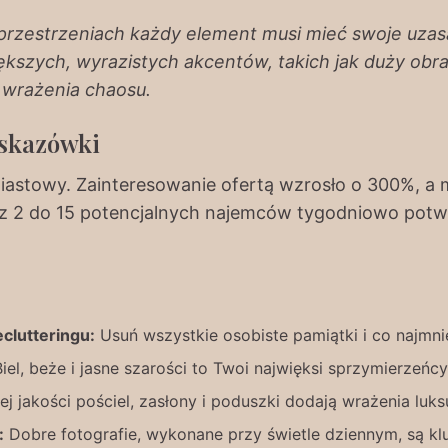
rzestrzeniach każdy element musi mieć swoje uzasa
ększych, wyrazistych akcentów, takich jak duży obr
a wrażenia chaosu.
wskazówki
miastowy. Zainteresowanie ofertą wzrosło o 300%, a
 z 2 do 15 potencjalnych najemców tygodniowo potwi
eclutteringu:
Usuń wszystkie osobiste pamiątki i co najmn
iel, beże i jasne szarości to Twoi najwięksi sprzymierzeńcy
j jakości pościel, zasłony i poduszki dodają wrażenia luks
:
Dobre fotografie, wykonane przy świetle dziennym, są kl