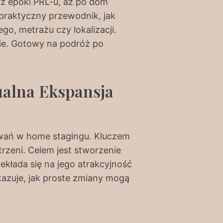
e z epoki PRL-u, aż po dom
m praktyczny przewodnik, jak
o, metrażu czy lokalizacji.
bie. Gotowy na podróż po
ualna Ekspansja
yzwań w home stagingu. Kluczem
trzeni. Celem jest stworzenie
zekłada się na jego atrakcyjność
azuje, jak proste zmiany mogą