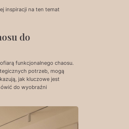
j inspiracji na ten temat
aosu do
 ofiarą funkcjonalnego chaosu.
ategicznych potrzeb, mogą
azują, jak kluczowe jest
emówić do wyobraźni