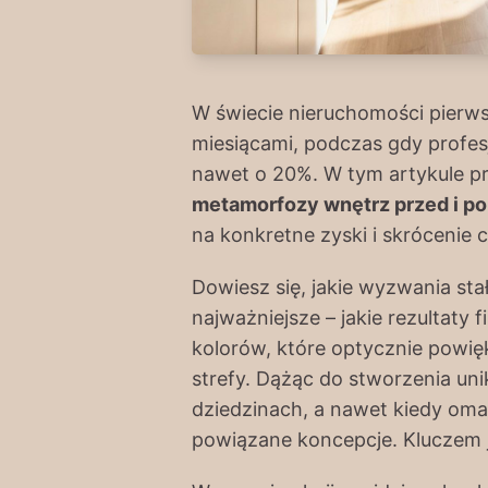
W świecie nieruchomości pierw
miesiącami, podczas gdy profes
nawet o 20%. W tym artykule p
metamorfozy wnętrz przed i po
na konkretne zyski i skrócenie 
Dowiesz się, jakie wyzwania sta
najważniejsze – jakie rezultaty
kolorów, które optycznie powię
strefy. Dążąc do stworzenia unik
dziedzinach, a nawet kiedy om
powiązane koncepcje. Kluczem j