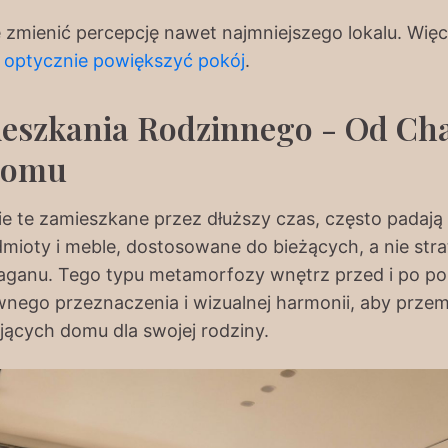
 zmienić percepcję nawet najmniejszego lokalu. Więce
k optycznie powiększyć pokój
.
Mieszkania Rodzinnego - Od Ch
Domu
ie te zamieszkane przez dłuższy czas, często padają
mioty i meble, dostosowane do bieżących, a nie str
łaganu. Tego typu metamorfozy wnętrz przed i po pok
wnego przeznaczenia i wizualnej harmonii, aby prz
ących domu dla swojej rodziny.