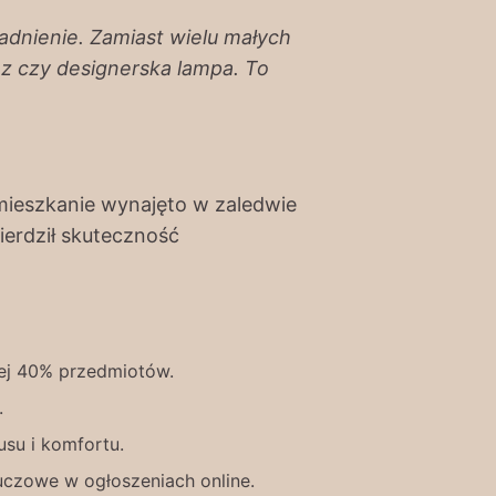
dnienie. Zamiast wielu małych
az czy designerska lampa. To
 mieszkanie wynajęto w zaledwie
erdził skuteczność
iej 40% przedmiotów.
.
usu i komfortu.
uczowe w ogłoszeniach online.