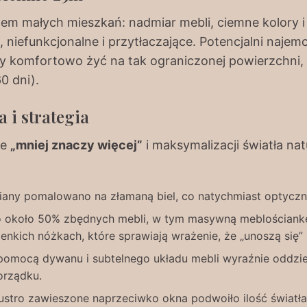
em małych mieszkań: nadmiar mebli, ciemne kolory i
 niefunkcjonalne i przytłaczające. Potencjalni najemc
by komfortowo żyć na tak ograniczonej powierzchni,
0 dni).
 i strategia
ie
„mniej znaczy więcej”
i maksymalizacji światła n
any pomalowano na złamaną biel, co natychmiast optyczn
 około 50% zbędnych mebli, w tym masywną meblościankę i 
enkich nóżkach, które sprawiają wrażenie, że „unoszą się”
omocą dywanu i subtelnego układu mebli wyraźnie oddzielo
porządku.
stro zawieszone naprzeciwko okna podwoiło ilość światła d