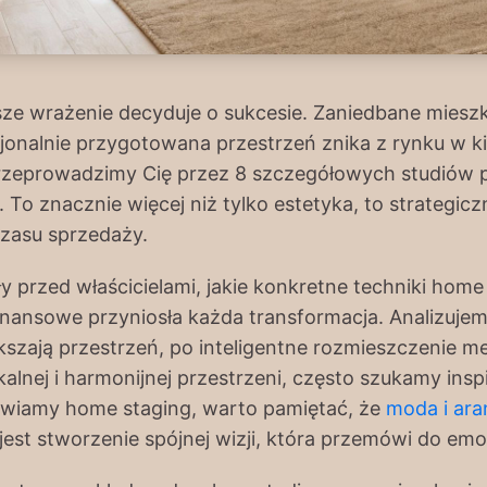
sze wrażenie decyduje o sukcesie. Zaniedbane mies
jonalnie przygotowana przestrzeń znika z rynku w ki
rzeprowadzimy Cię przez 8 szczegółowych studiów p
. To znacznie więcej niż tylko estetyka, to strategicz
czasu sprzedaży.
ły przed właścicielami, jakie konkretne techniki hom
 finansowe przyniosła każda transformacja. Analizuj
kszają przestrzeń, po inteligentne rozmieszczenie m
alnej i harmonijnej przestrzeni, często szukamy inspi
awiamy home staging, warto pamiętać, że
moda i ara
est stworzenie spójnej wizji, która przemówi do em