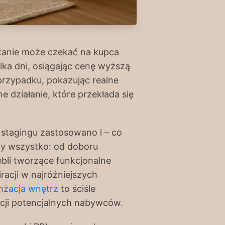
zkanie może czekać na kupca
lka dni, osiągając cenę wyższą
rzypadku, pokazując realne
ne działanie, które przekłada się
e stagingu zastosowano i – co
emy wszystko: od doboru
ebli tworzące funkcjonalne
racji w najróżniejszych
nżacja wnętrz
to ściśle
ocji potencjalnych nabywców.