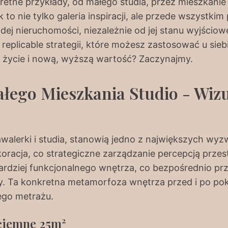
kretne przykłady, od małego studia, przez mieszkani
to nie tylko galeria inspiracji, ale przede wszystki
j nieruchomości, niezależnie od jej stanu wyjścioweg
eplicable strategii, które możesz zastosować u sie
e życie i nową, wyższą wartość? Zaczynajmy.
łego Mieszkania Studio - Wiz
awalerki i studia, stanowią jedno z największych w
ekoracja, co strategiczne zarządzanie percepcją przes
 bardziej funkcjonalnego wnętrza, co bezpośrednio pr
y. Ta konkretna metamorfoza wnętrza przed i po pok
ego metrażu.
ciemne 25m²